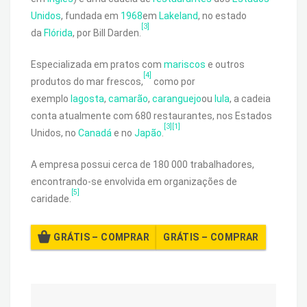
Unidos
, fundada em
1968
em
Lakeland
, no estado
[3]
da
Flórida
, por Bill Darden.
Especializada em pratos com
mariscos
e outros
[4]
produtos do mar frescos,
como por
exemplo
lagosta
,
camarão
,
caranguejo
ou
lula
, a cadeia
conta atualmente com 680 restaurantes, nos Estados
[3]
[1]
Unidos, no
Canadá
e no
Japão
.
A empresa possui cerca de 180 000 trabalhadores,
encontrando-se envolvida em organizações de
[5]
caridade.
GRÁTIS – COMPRAR