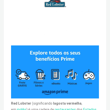
Red Lobster
(significando
lagosta vermelha
,
em
inglês
) é uma cadeia de
restaurantes
dos
Estados