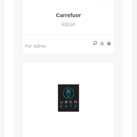
Carrefuor
R$0,00
Por: Admin