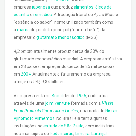
empresa
japonesa
que produz
alimentos
,
óleos de
cozinha
e
remédios
. A tradução literal de
Aji no Moto
é
“essência do sabor”, nome utilizado também como
a
marca
do produto principal (“carro-chefe”) da
empresa: o
glutamato monossódico
(MSG).
Ajinomoto
atualmente produz cerca de 33% do
glutamato monossódico mundial. A empresa está ativa
em 23 países, empregando cerca de 25 mil pessoas
em
2004
. Anualmente o faturamento da empresa
atinge os US$ 9,84 bilhões.
A empresa está no
Brasil
desde
1956
, onde atua
através de uma
joint venture
formada com a
Nissin
Food Products Corporation Limited
, chamada de
Nissin-
Ajinomoto Alimentos
. No Brasil ela tem algumas
instalações no
estado de São Paulo
, com indústrias
nos municípios de
Pederneiras
,
Limeira
,
Laranjal