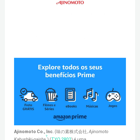
Ajinomoto Co., Inc.
(
味の素株式会社
,
Ajinomoto
?
Kabushiki-gaisha
) (
TYO
2802
) é uma