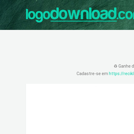
♻️ Ganhe d
Cadastre-se em
https://reci