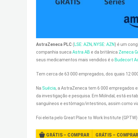
AstraZeneca PLC
(
LSE
:
AZN
,
NYSE
:
AZN
) é um con
companhia sueca
Astra AB
e da britânica
Zeneca G
seus medicamentos mais vendidos é o
Budecort A
Tem cerca de 63 000 empregados, dos quais 12 000 
Na
Suécia
, a AstraZeneca tem 6 000 empregados
da investigação e pesquisa. Em Mölndal, está estab
sanguíneos e estômago/intestinos, assim como via
Foi eleita pelo Great Place to Work Institute (GPT
GRÁTIS – COMPRAR