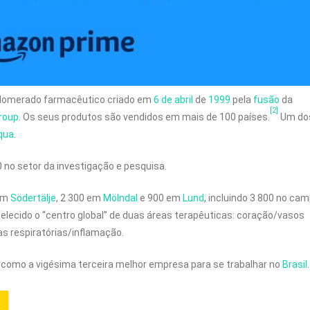
glomerado farmacêutico criado em
6 de abril
de
1999
pela
fusão
da
[2]
roup
. Os seus produtos são vendidos em mais de 100 países.
Um do
qua
.
no setor da investigação e pesquisa.
 em
Södertälje
, 2 300 em
Mölndal
e 900 em
Lund
, incluindo 3 800 no ca
elecido o “centro global” de duas áreas terapêuticas: coração/vasos
s respiratórias/inflamação.
W) como a vigésima terceira melhor empresa para se trabalhar no
Brasil
.