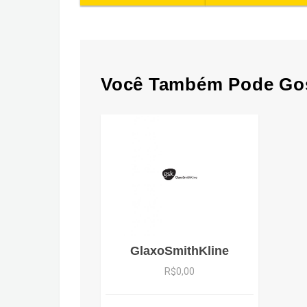
Você Também Pode Go
GlaxoSmithKline
R$0,00