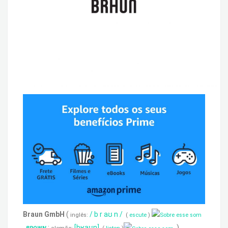
Braun GmbH
(
/
b
r
aʊ
n
/
inglês:
(
escute
)
;
[bʁaʊn]
),