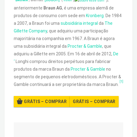
BROWN
alemão:
(
listen
)
anteriormente
Braun AG
, é uma empresa alemã de
produtos de consumo com sede em
Kronberg
. De 1984
a 2007, a Braun foi uma
subsidiária integral
da
The
Gillette Company
, que adquiriu uma participação
majoritária na companhia em 1967. A Braun é agora
uma subsidiária integral da
Procter & Gamble
, que
adquiriu a Gillette em 2005. Em 16 de abril de 2012,
De
‘
Longhi comprou direitos perpétuos para fabricar
produtos da marca Braun da
Procter & Gamble
no
segmento de pequenos eletrodomésticos. A Procter &
[1]
Gamble continuará a ser proprietária da marca Braun.
GRÁTIS – COMPRAR