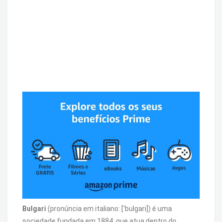
Bulgari
(pronúncia em italiano: [ˈbulɡari]) é uma
sociedade fundada em 1884, que atua dentro do