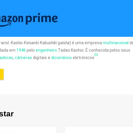
nsl.
Kashio Keisanki Kabushiki gaisha
) é uma empresa
multinacional
d
dada em
1946
pelo
engenheiro
Tadao Kashio. É conhecida pelos seus
[5]
ladoras
,
câmeras
digitais e
dicionários
eletrônicos
.
star