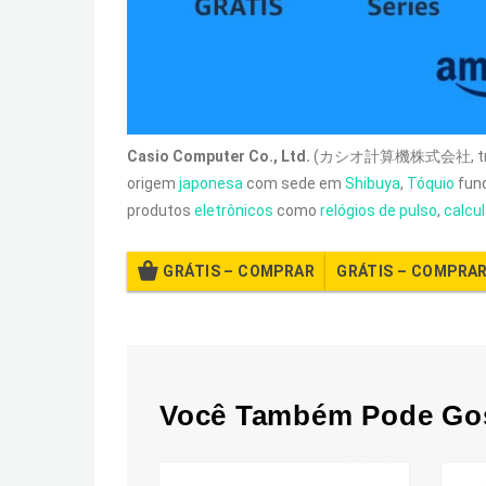
Casio Computer Co., Ltd.
(カシオ計算機株式会社, tra
origem
japonesa
com sede em
Shibuya
,
Tóquio
fun
produtos
eletrônicos
como
relógios de pulso
,
calcu
GRÁTIS – COMPRAR
Você Também Pode Go