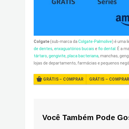
Colgate
(sub-marca da
Colgate-Palmolive
) é uma 
de dentes
,
enxaguatórios bucais
e
fio dental
. É a m
tártaro
,
gengivite
,
placa bacteriana
, manchas, geng
lojas de departamento, farmácias e pequenos neg
GRÁTIS – COMPRAR
Você Também Pode Go