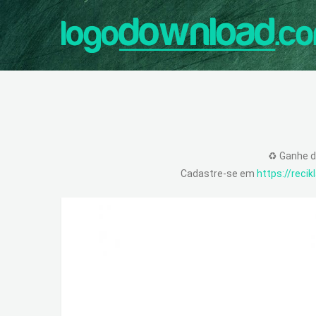
♻️ Ganhe d
Cadastre-se em
https://reci