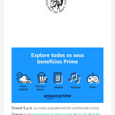
Diesel S.p.A.
ou mais popularmente conhecida como
Diesel
é uma
empresa
multinacional
de
moda
da
Itália
.