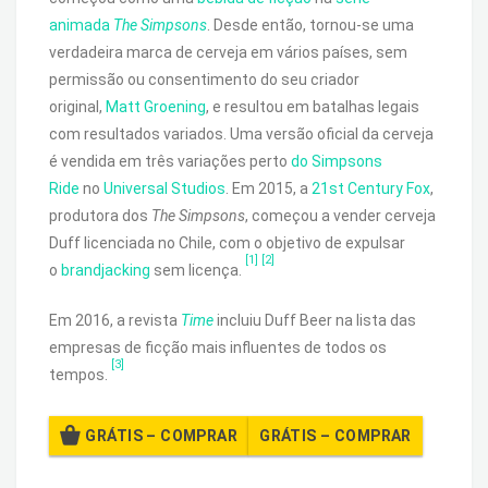
animada
The Simpsons
. Desde então, tornou-se uma
verdadeira marca de cerveja em vários países, sem
permissão ou consentimento do seu criador
original,
Matt Groening
, e resultou em batalhas legais
com resultados variados. Uma versão oficial da cerveja
é vendida em três variações perto
do Simpsons
Ride
no
Universal Studios
. Em 2015, a
21st Century Fox
,
produtora dos
The Simpsons
, começou a vender cerveja
Duff licenciada no Chile, com o objetivo de expulsar
[1]
[2]
o
brandjacking
sem licença.
Em 2016, a revista
Time
incluiu Duff Beer na lista das
empresas de ficção mais influentes de todos os
[3]
tempos.
GRÁTIS – COMPRAR