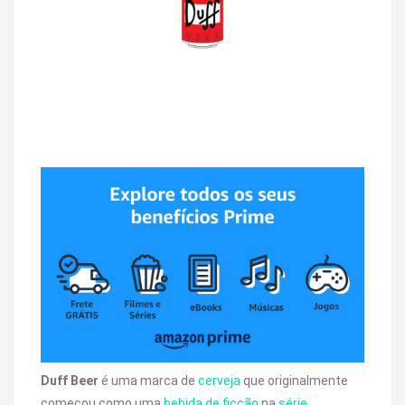
Duff Beer
é uma marca de
cerveja
que originalmente
começou como uma
bebida de ficção
na
série