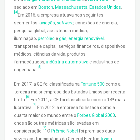
sediado em
Boston
,
Massachusetts
,
Estados Unidos
.
[4]
Em 2016, a empresa atuava nos seguintes
segmentos:
aviação
,
software
, conexões de energia,
pesquisa global, assistência médica,
iluminação,
petróleo
e
gás
,
energia renovável
,
transportes e capital, serviços financeiros, dispositivos
médicos, ciências da vida, produtos
farmacêuticos,
indústria automotiva
e indústrias de
[5]
engenharia.
Em 2017, a GE foi classificada na
Fortune 500
como a
terceira maior empresa dos Estados Unidos por receita
[6]
bruta.
Em 2011, a GE foi classificada como a 14ª mais
[7]
lucrativa.
Em 2012, a empresa foi listada como a
quarta maior do mundo entre o
Forbes Global 2000
,
onde são outras métricas são levadas em
[8]
consideração.
O
Prêmio Nobel
foi premiado duas
vezes aos funcionários da General Electric:
Irving