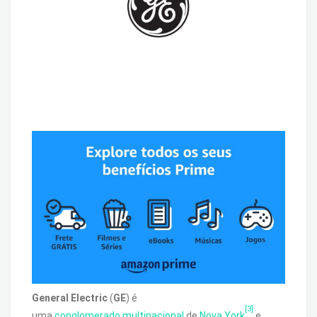
General Electric
(
GE
) é
[3]
uma
conglomerado
multinacional
de
Nova York
e