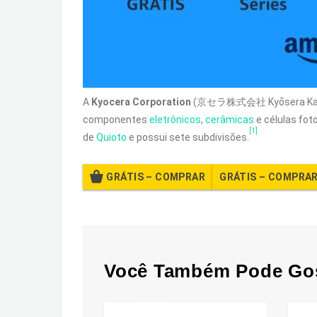
A
Kyocera Corporation
(京セラ株式会社 Kyōsera Kabu
componentes
eletrônicos
,
cerâmicas
e células fot
[1]
de
Quioto
e possui sete subdivisões.
GRÁTIS – COMPRAR
Você Também Pode Go