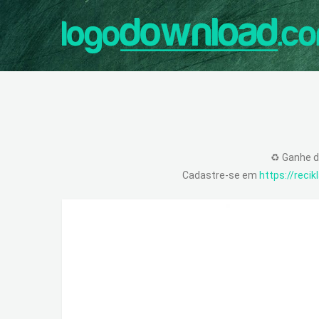
♻️ Ganhe d
Cadastre-se em
https://reci