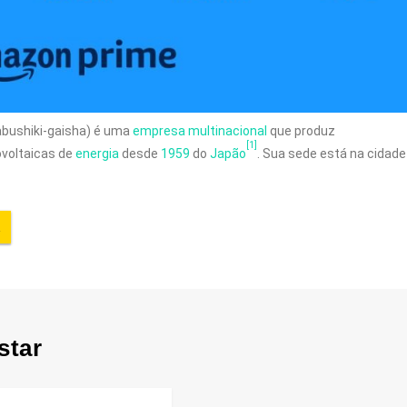
shiki-gaisha) é uma
empresa
multinacional
que produz
[1]
ovoltaicas de
energia
desde
1959
do
Japão
. Sua sede está na cidade
star