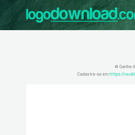
♻️ Ganhe d
Cadastre-se em
https://reci