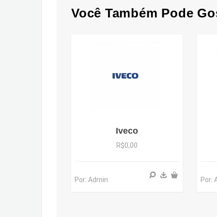
Você Também Pode Go
Iveco
R$0,00
Por: Admin
Por: