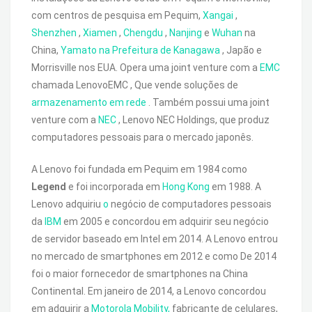
com centros de pesquisa em Pequim,
Xangai
,
Shenzhen
,
Xiamen
,
Chengdu
,
Nanjing
e
Wuhan
na
China,
Yamato na Prefeitura de Kanagawa
, Japão e
Morrisville nos EUA. Opera uma joint venture com a
EMC
chamada LenovoEMC , Que vende soluções de
armazenamento em rede
. Também possui uma joint
venture com a
NEC
, Lenovo NEC Holdings, que produz
computadores pessoais para o mercado japonês.
A Lenovo foi fundada em Pequim em 1984 como
Legend
e foi incorporada em
Hong Kong
em 1988. A
Lenovo adquiriu
o
negócio de computadores pessoais
da
IBM
em 2005 e concordou em adquirir seu negócio
de servidor baseado em Intel em 2014. A Lenovo entrou
no mercado de smartphones em 2012 e como De 2014
foi o maior fornecedor de smartphones na China
Continental. Em janeiro de 2014, a Lenovo concordou
em adquirir a
Motorola Mobility,
fabricante de celulares,