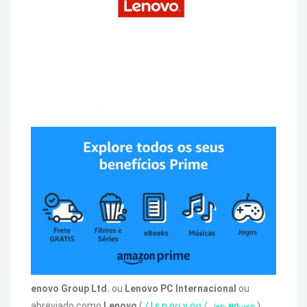
enovo Group Ltd.
ou
Lenovo PC Internacional
ou
abreviado como
Lenovo
(
/
l
ɛ
n
oʊ
v
oʊ
/
,
),
leh-
NO
-voh