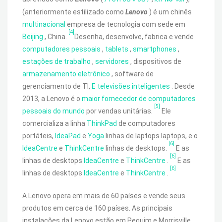
(anteriormente estilizado como
Lenovo
) é um chinês
multinacional
empresa de tecnologia com sede em
[4]
Beijing
, China.
Desenha, desenvolve, fabrica e vende
computadores pessoais
,
tablets
,
smartphones
,
estações de trabalho
,
servidores
, dispositivos de
armazenamento eletrônico
, software de
gerenciamento de TI,
E televisões inteligentes
. Desde
2013, a Lenovo é o
maior fornecedor de computadores
[5]
pessoais do mundo
por vendas unitárias.
Ele
comercializa a linha
ThinkPad
de computadores
portáteis,
IdeaPad
e
Yoga
linhas de laptops laptops, e o
[6]
IdeaCentre
e
ThinkCentre
linhas de desktops.
E as
[6]
linhas de desktops
IdeaCentre
e
ThinkCentre
.
E as
[6]
linhas de desktops
IdeaCentre
e
ThinkCentre
.
A Lenovo opera em mais de 60 países e vende seus
produtos em cerca de 160 países. As principais
instalações da Lenovo estão em Pequim e Morrisville,