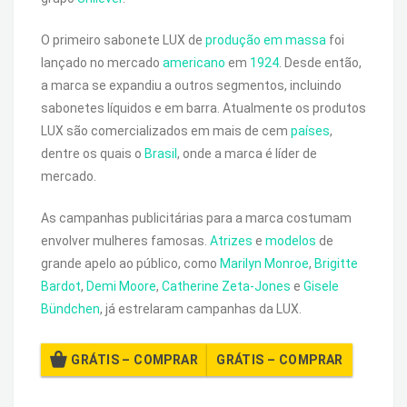
O primeiro sabonete LUX de
produção em massa
foi
lançado no mercado
americano
em
1924
. Desde então,
a marca se expandiu a outros segmentos, incluindo
sabonetes líquidos e em barra. Atualmente os produtos
LUX são comercializados em mais de cem
países
,
dentre os quais o
Brasil
, onde a marca é líder de
mercado.
As campanhas publicitárias para a marca costumam
envolver mulheres famosas.
Atrizes
e
modelos
de
grande apelo ao público, como
Marilyn Monroe
,
Brigitte
Bardot
,
Demi Moore
,
Catherine Zeta-Jones
e
Gisele
Bündchen
, já estrelaram campanhas da LUX.
GRÁTIS – COMPRAR