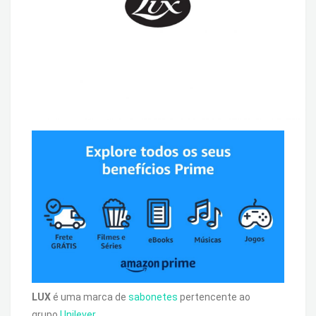
LUX
é uma marca de
sabonetes
pertencente ao
grupo
Unilever
.