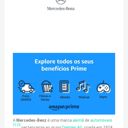
A
Mercedes-Benz
é uma marca
alemã
de
automóveis
[1]
[2]
pertencente ao grupo
Daimler AG
, criada em 1924