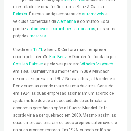
e resultado de uma fusão entre a Benz & Cia. e a
Daimler
. É a mais antiga empresa de
automóveis
e
veículos comerciais da
Alemanha
e do mundo. Esta
produz
automóveis
,
caminhões
,
autocarros
, e os seus
próprios
motores
.
Criada em
1871
, a Benz & Cia foi a maior empresa
criada pelo alemão
Karl Benz
. A Daimler foi fundada por
Gottlieb Daimler
e pelo seu parceiro
Wilhelm Maybach
em 1890. Daimler viria a morrer em 1900 e Maybach
deixou a empresa em 1907. Nessa altura, a Daimler e a
Benz eram as grande rivais de uma da outra. Contudo
em 1924, as duas empresas assinaram um acordo de
ajuda mútuo devido à necessidade de estimular a
economia germânica após a I Guerra Mundial. Este
acordo viria a ser quebrado em 2000. Mesmo assim, as
duas empresas criaram os seus próprios automóveis e
as suas próprias marcas. Em 1926, quando então se