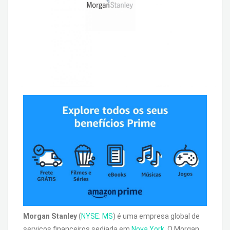
Morgan Stanley
(
NYSE
:
MS
) é uma empresa global de
serviços financeiros sediada em
Nova York
. O Morgan