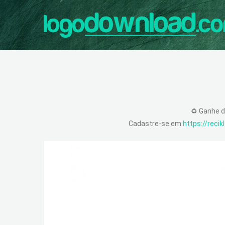
♻️ Ganhe d
Cadastre-se em
https://reci