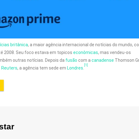
ícias
britânica
, a maior agência internacional de notícias do mundo, c
é 2008. Seu foco estava em topicos
econômicas
, mas vendeu-os
ambém outras notícias. Depois da
fusão
com a
canadense
Thomson G
[1]
 Reuters
, a agência tem sede em
Londres
.
star