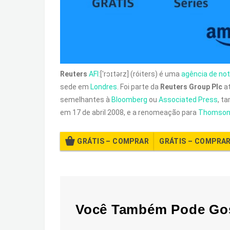
Reuters
AFI
:
[ˈrɔɪtərz]
(róiters) é uma
agência de not
sede em
Londres
. Foi parte da
Reuters Group Plc
at
semelhantes à
Bloomberg
ou
Associated Press
, t
em 17 de abril 2008, e a renomeação para
Thomson
GRÁTIS – COMPRAR
Você Também Pode Go