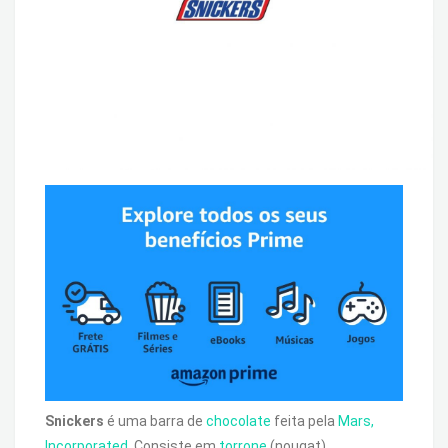
Snickers
é uma barra de
chocolate
feita pela
Mars,
Incorporated
. Consiste em
torrone
(nougat)