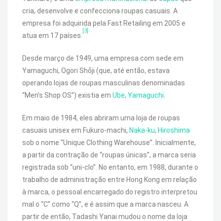
cria, desenvolve e confecciona roupas casuais. A
empresa foi adquirida pela Fast Retailing em 2005 e
[3]
atua em 17 países.
Desde março de 1949, uma empresa com sede em
Yamaguchi, Ogori Shōji (que, até então, estava
operando lojas de roupas masculinas denominadas
“Men’s Shop OS”) existia em
Ube, Yamaguchi
.
Em maio de 1984, eles abriram uma loja de roupas
casuais unisex em Fukuro-machi,
Naka-ku
,
Hiroshima
sob o nome “Unique Clothing Warehouse”. Inicialmente,
a partir da contração de “roupas únicas”, a marca seria
registrada sob “uni-clo”. No entanto, em 1988, durante o
trabalho de administração entre Hong Kong em relação
à marca, o pessoal encarregado do registro interpretou
mal o “C” como “Q”, e é assim que a marca nasceu. A
partir de então, Tadashi Yanai mudou o nome da loja