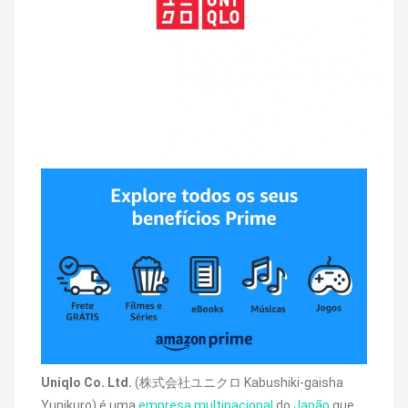
Uniqlo Co. Ltd.
(株式会社ユニクロ Kabushiki-gaisha
Yunikuro) é uma
empresa
multinacional
do
Japão
que