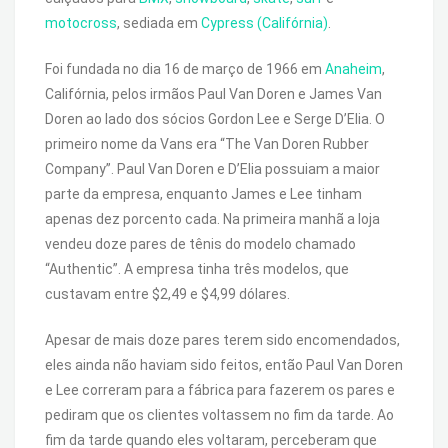
motocross
, sediada em
Cypress (Califórnia)
.
Foi fundada no dia 16 de março de 1966 em
Anaheim
,
Califórnia, pelos irmãos Paul Van Doren e James Van
Doren ao lado dos sócios Gordon Lee e Serge D’Elia. O
primeiro nome da Vans era “The Van Doren Rubber
Company”. Paul Van Doren e D’Elia possuiam a maior
parte da empresa, enquanto James e Lee tinham
apenas dez porcento cada. Na primeira manhã a loja
vendeu doze pares de tênis do modelo chamado
“Authentic”. A empresa tinha três modelos, que
custavam entre $2,49 e $4,99 dólares.
Apesar de mais doze pares terem sido encomendados,
eles ainda não haviam sido feitos, então Paul Van Doren
e Lee correram para a fábrica para fazerem os pares e
pediram que os clientes voltassem no fim da tarde. Ao
fim da tarde quando eles voltaram, perceberam que