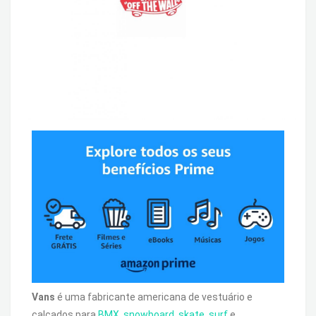
Vans
é uma fabricante americana de vestuário e
calçados para
BMX
,
snowboard
,
skate
,
surf
e