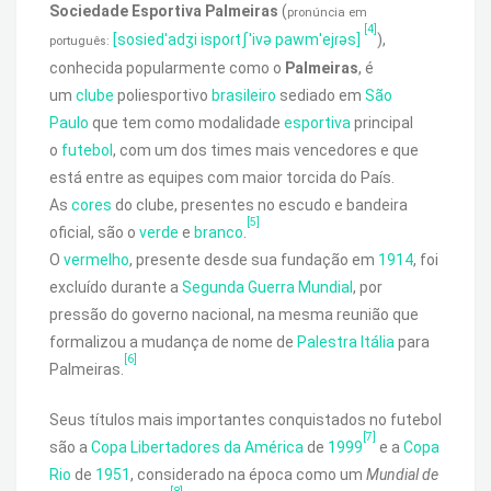
Sociedade Esportiva Palmeiras
(
pronúncia em
[4]
[sosiedˈadʒi ispoɾtʃˈivə pawmˈejɾəs]
),
português:
conhecida popularmente como o
Palmeiras
, é
um
clube
poliesportivo
brasileiro
sediado em
São
Paulo
que tem como modalidade
esportiva
principal
o
futebol
, com um dos times mais vencedores e que
está entre as equipes com maior torcida do País.
As
cores
do clube, presentes no escudo e bandeira
[5]
oficial, são o
verde
e
branco
.
O
vermelho
, presente desde sua fundação em
1914
, foi
excluído durante a
Segunda Guerra Mundial
, por
pressão do governo nacional, na mesma reunião que
formalizou a mudança de nome de
Palestra Itália
para
[6]
Palmeiras.
Seus títulos mais importantes conquistados no futebol
[7]
são a
Copa Libertadores da América
de
1999
e a
Copa
Rio
de
1951
, considerado na época como um
Mundial de