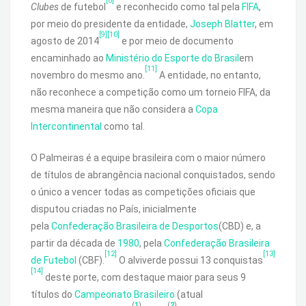
[8]
Clubes
de futebol
e reconhecido como tal pela
FIFA
,
por meio do presidente da entidade,
Joseph Blatter
, em
[9]
[10]
agosto de 2014
e por meio de documento
encaminhado ao
Ministério do Esporte do Brasil
em
[11]
novembro do mesmo ano.
A entidade, no entanto,
não reconhece a competição como um torneio FIFA, da
mesma maneira que não considera a
Copa
Intercontinental
como tal.
O Palmeiras é a equipe brasileira com o maior número
de títulos de abrangência nacional conquistados, sendo
o único a vencer todas as competições oficiais que
disputou criadas no País, inicialmente
pela
Confederação Brasileira de Desportos
(CBD) e, a
partir da década de
1980
, pela
Confederação Brasileira
[12]
[13]
de Futebol
(CBF).
O alviverde possui 13 conquistas
[14]
deste porte, com destaque maior para seus 9
títulos do
Campeonato Brasileiro
(atual
(
1
)
(
2
)