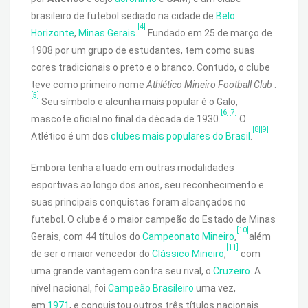
brasileiro de futebol sediado na cidade de
Belo
[4]
Horizonte
,
Minas Gerais
.
Fundado em 25 de março de
1908 por um grupo de estudantes, tem como suas
cores tradicionais o preto e o branco. Contudo, o clube
teve como primeiro nome
Athlético Mineiro Football Club
.
[5]
Seu símbolo e alcunha mais popular é o Galo,
[6]
[7]
mascote oficial no final da década de 1930.
O
[8]
[9]
Atlético é um dos
clubes mais populares do Brasil
.
Embora tenha atuado em outras modalidades
esportivas ao longo dos anos, seu reconhecimento e
suas principais conquistas foram alcançados no
futebol. O clube é o maior campeão do Estado de Minas
[10]
Gerais, com 44 títulos do
Campeonato Mineiro
,
além
[11]
de ser o maior vencedor do
Clássico Mineiro
,
com
uma grande vantagem contra seu rival, o
Cruzeiro
. A
nível nacional, foi
Campeão Brasileiro
uma vez,
em
1971
, e conquistou outros três títulos nacionais