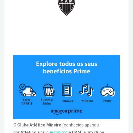
O
Clube Atlético Mineiro
(conhecido apenas
por
Atlético
e cujo
acrônimo
é
CAM
) é um clube