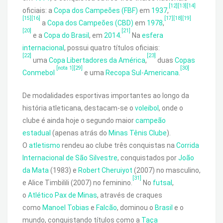
[12]
[13]
[14]
oficiais: a
Copa dos Campeões (FBF)
em
1937
,
[15]
[16]
[17]
[18]
[19]
a
Copa dos Campeões (CBD)
em
1978
,
[20]
[21]
e a
Copa do Brasil
, em
2014
.
Na
esfera
internacional
, possui quatro títulos oficiais:
[22]
[23]
uma
Copa Libertadores da América
,
duas
Copas
[nota 1]
[29]
[30]
Conmebol
e uma
Recopa Sul-Americana
.
De modalidades esportivas importantes ao longo da
história atleticana, destacam-se o
voleibol
, onde o
clube é ainda hoje o segundo maior
campeão
estadual
(apenas atrás do
Minas Tênis Clube
).
O
atletismo
rendeu ao clube três conquistas na
Corrida
Internacional de São Silvestre
, conquistados por
João
da Mata
(1983) e
Robert Cheruiyot
(2007) no masculino,
[31]
e Alice Timbilili (2007) no feminino.
No
futsal
,
o
Atlético Pax de Minas
, através de craques
como
Manoel Tobias
e
Falcão
, dominou o
Brasil
e o
mundo, conquistando títulos como a
Taça